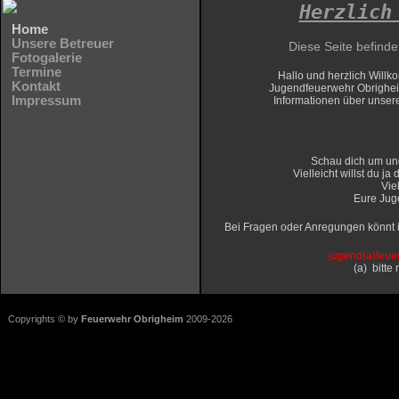
Herzlich
Home
Unsere Betreuer
Diese Seite befinde
Fotogalerie
Termine
Hallo und herzlich Wil
Kontakt
Jugendfeuerwehr Obrighe
Impressum
Informationen über
unsere
Schau dich um und
Vielleicht willst du j
Vie
Eure Jug
Bei Fragen oder Anregungen könnt i
j
ugend(a)feue
(a) bitte
Copyrights © by
Feuerwehr Obrigheim
2009-2026